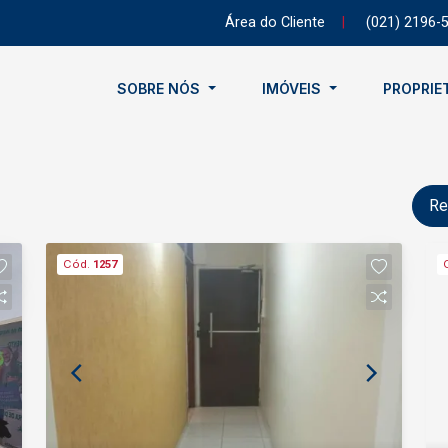
Área do Cliente
|
(021) 2196-
SOBRE NÓS
IMÓVEIS
PROPRIE
Re
Cód.
1257