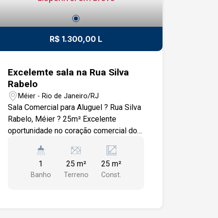
R$ 1.300,00 L
Excelemte sala na Rua Silva
Rabelo
Méier - Rio de Janeiro/RJ
Sala Comercial para Aluguel ? Rua Silva
Rabelo, Méier ? 25m² Excelente
oportunidade no coração comercial do
Méier! Sala comercial com 25m²,
localizada na Rua Silva Rabelo, uma das
1
25 m²
25 m²
vias mais procuradas da região, a
Banho
Terreno
Const.
poucos passos da Rua Dias da Cruz,
principal polo comercial do bairro. Ideal
para escritórios, consultórios ou
pequenos negócios que buscam