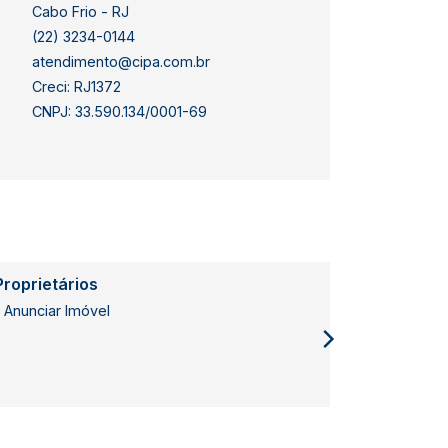
Cabo Frio - RJ
(22) 3234-0144
atendimento@cipa.com.br
Creci: RJ1372
CNPJ: 33.590.134/0001-69
Proprietários
Inquilinos
Anunciar Imóvel
Desocupa
Rateio e 
2ª Via de