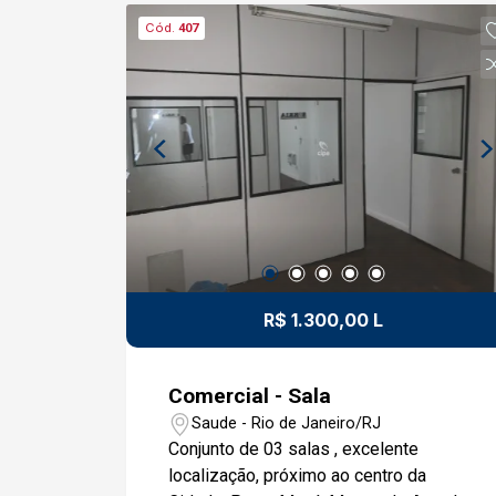
atividades; Ar-condicionado e
Cód.
407
ventilador; Copa/cozinha; 2 banheiros;
Ambiente funcional e bem distribuído;
Excelente iluminação e ventilação.
Diferenciais do prédio: Portaria
moderna, proporcionando mais
segurança e comodidade; Elevadores;
Localização privilegiada, com fácil
acesso ao VLT, metrô, ônibus e às
principais vias da cidade; Próximo a
bancos, cartórios, restaurantes e amplo
comércio. Uma excelente opção para
R$ 1.300,00 L
quem busca um espaço profissional em
uma região estratégica, com
infraestrutura completa e pronto para
Comercial - Sala
receber sua equipe. Entre em contato
Saude - Rio de Janeiro/RJ
para mais informações e agende uma
Conjunto de 03 salas , excelente
visita.
localização, próximo ao centro da