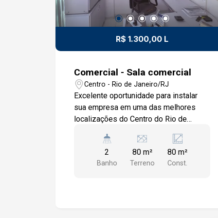
R$ 1.300,00 L
Comercial - Sala comercial
Centro - Rio de Janeiro/RJ
Excelente oportunidade para instalar
sua empresa em uma das melhores
localizações do Centro do Rio de
Janeiro! Endereço: Avenida Marechal
Floriano, 199 ? Centro/RJ Sala
2
80 m²
80 m²
comercial totalmente mobiliada, pronta
Banho
Terreno
Const.
para uso, ideal para escritórios,
consultórios, empresas e profissionais
liberais que procuram praticidade e
conforto. Diferenciais do imóvel: Sala
mobiliada, pronta para iniciar as