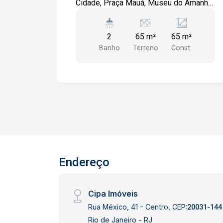
Cidade, Praça Mauá, Museu do Amanhã,
Boulevard Olímpico, acesso ao VLT e
demais comércios locais. Com 60m²
2
65 m²
65 m²
bem distribuídos - 02 banheiros ,
Banho
Terreno
Const.
pronto para entrar e iniciar o seu
negócio. ligue e agende uma visita -
Aceitamos proposta www.cipa.com.br
Endereço
Cipa Imóveis
Rua México, 41 - Centro, CEP:
20031-144
Rio de Janeiro - RJ