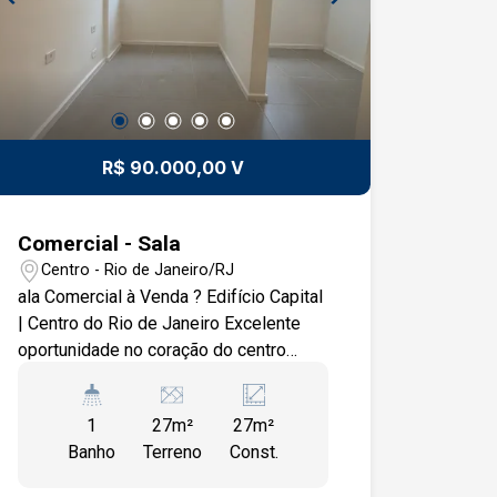
R$ 90.000,00 V
Comercial - Sala
Centro - Rio de Janeiro/RJ
ala Comercial à Venda ? Edifício Capital
| Centro do Rio de Janeiro Excelente
oportunidade no coração do centro
financeiro da cidade! Localizada na Av.
Almirante Barroso, no tradicional
1
27m²
27m²
Edifício Capital, a sala conta com
Banho
Terreno
Const.
portaria equipada com catracas,
elevadores modernizados e sistema