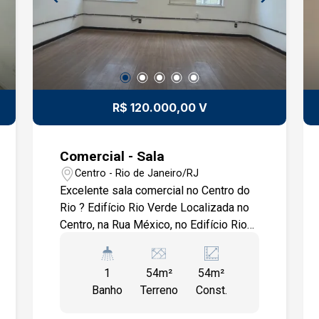
R$ 120.000,00 V
Comercial - Sala
Centro - Rio de Janeiro/RJ
Excelente sala comercial no Centro do
Rio ? Edifício Rio Verde Localizada no
Centro, na Rua México, no Edifício Rio
Verde, a poucos passos das estações
de metrô Cinelândia e Carioca, além do
1
54m²
54m²
VLT e com farta condução para todas as
Banho
Terreno
Const.
regiões da cidade. A apenas 5 minutos
da Rua da Carioca, futuro polo