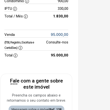
Condomínio
900,00
IPTU
330,00
Total / Mês
1.830,00
95.000,00
Venda
Consulte-nos
(ITBI, Registro, Escritura e
Certidões)
Total
95.000,00
Fale com a gente sobre
este imóvel
Preencha os campos abaixo e
retornamos o seu contato em breve.
Mensagem sobre o imóvel
Ref. 138