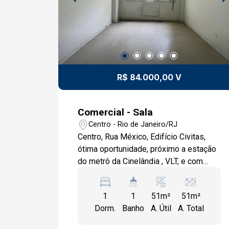
R$ 84.000,00 V
Comercial - Sala
Centro - Rio de Janeiro/RJ
Centro, Rua México, Edifício Civitas,
ótima oportunidade, próximo a estação
do metrô da Cinelândia , VLT, e com
mobilidade para as demais regiões.
Temos outras. Ligue e agende sua
1
1
51m²
51m²
visita!!!
Dorm.
Banho
A. Útil
A. Total