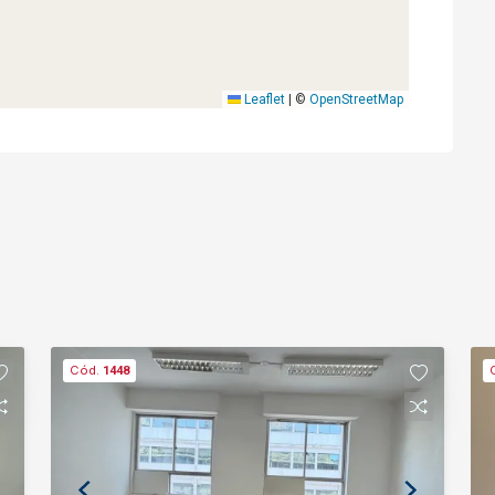
Leaflet
|
©
OpenStreetMap
Cód.
1448