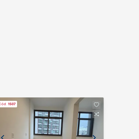
Cód.
1507