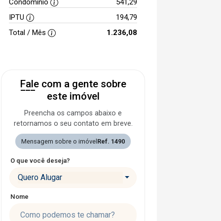
Condomínio
541,29
IPTU
194,79
Total / Mês
1.236,08
Fale com a gente sobre
este imóvel
Preencha os campos abaixo e
retornamos o seu contato em breve.
Mensagem sobre o imóvel
Ref. 1490
O que você deseja?
Quero Alugar
Nome