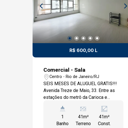
R$ 600,00 L
Comercial - Sala
Centro - Rio de Janeiro/RJ
SEIS MESES DE ALUGUEL GRATIS!!!
Avenida Treze de Maio, 33. Entre as
estações do metrô da Carioca e
Cinelândia, em frente ao Tetro municipal
próximo todo comercio, como
1
41m²
41m²
lanchonetes, agencias bancarias, bares,
Banho
Terreno
Const.
lojas de roupas, farmácias,