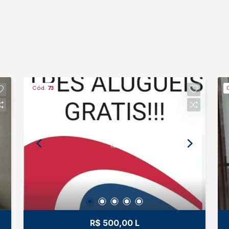
Cód.
73
R$ 500,00 L