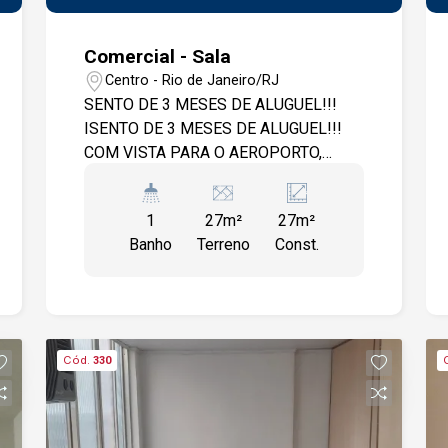
Comercial - Sala
Centro - Rio de Janeiro/RJ
SENTO DE 3 MESES DE ALUGUEL!!!
ISENTO DE 3 MESES DE ALUGUEL!!!
COM VISTA PARA O AEROPORTO,
SANTOS DUMONT! - LOCALIZADA NO
MELHOR PRÉDIO DA REGIÃO. - AMPLO
1
27m²
27m²
COMÉRCIO COMPOSTO DE:
Banho
Terreno
Const.
RESTAURANTES - BARES - LOJAS -
BANCOS - FARMÁCIAS - ACESSO AO
VLT E A PONTOS DE ÔNIBUS. - SALA
COMERCIAL COM: 27M2 - SALA
REFORMADA COM BANHEIRO - UMA
Cód.
330
VAGA DE GARAGEM. AR
CONDICIONADO CENTRAL JÁ NO
VALOR DO CONDOMÍNIO - PRÉDIO
COM PORTARIA 24 E TOTAL