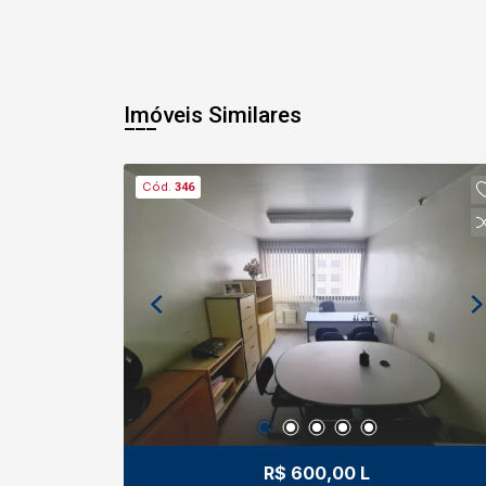
Imóveis Similares
Cód.
346
R$ 600,00 L