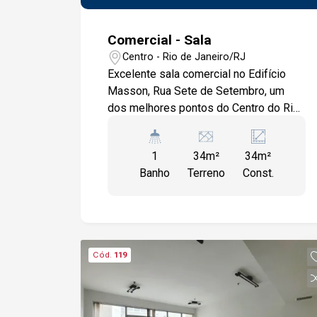
Comercial - Sala
Centro - Rio de Janeiro/RJ
Excelente sala comercial no Edifício
Masson, Rua Sete de Setembro, um
dos melhores pontos do Centro do Rio,
entre a Avenida Rio Branco e Rua
Uruguaiana. Em frente a estação do VLT,
1
34m²
34m²
e a poucos metros da estação do
Banho
Terreno
Const.
Metrô Carioca. Coração do Centro. Sala
composta por sala ampla de
atendimento e banheiro. Com área total
de 34m².
Cód.
119