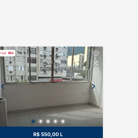
Cód.
954
R$ 550,00 L