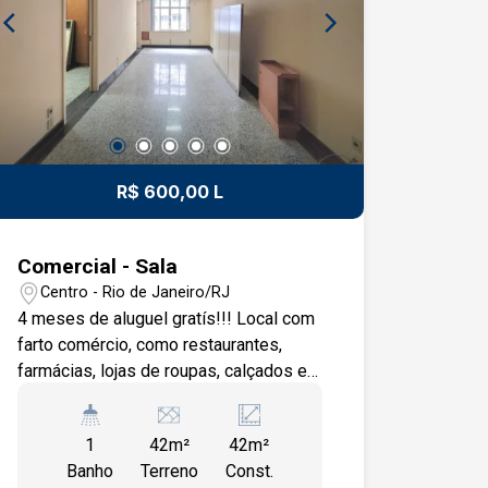
transporte público. CONDIÇÕES DE
GARANTIA: Aceitamos: Fiador, seguro
fiança, título de capitalização. e
CredAluga (A consultar) IMPORTANTE:
Valores aproximados para taxas
(condomínio e encargos), sujeitos a
alterações (TEM IMÓVEL PARA
R$ 600,00 L
ALUGAR? ALUGUE CONOSCO!!! TRATE
COM LUIZ HENRIQUE. Tel: 21-99113-
7256)
Comercial - Sala
Centro - Rio de Janeiro/RJ
4 meses de aluguel gratís!!! Local com
farto comércio, como restaurantes,
farmácias, lojas de roupas, calçados e
utensílios diversos, agencias,
bancarias, cursos, clinas, consultórios e
1
42m²
42m²
outros e a poucos minutos da estação
Banho
Terreno
Const.
do metrô Cinelândia e Carioca. Sala