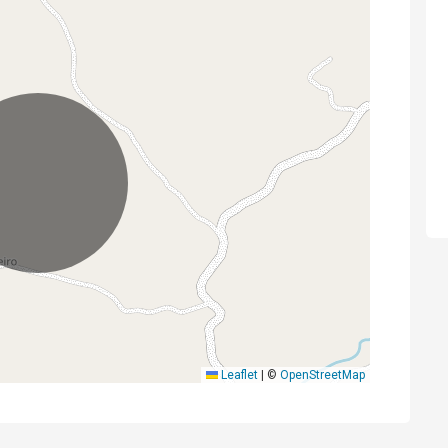
Leaflet
|
©
OpenStreetMap