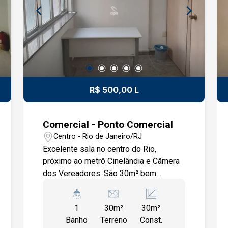
SEGURANÇA. - GARANTIA DE FIADOR,
SEGURO FIANÇA OU TÍTULO DE
CAPITALIZAÇÃO. ACESSE O NOSSO
SITE CÓD. . OS VALORES DAS TAXAS
(CONDOMÍNIO E ENCARGOS) SÃO
APROXIMADOS E PODEM SOFRER
ALTERAÇÕES.
R$ 500,00 L
Comercial - Ponto Comercial
Centro - Rio de Janeiro/RJ
Excelente sala no centro do Rio,
próximo ao metrô Cinelândia e Câmera
dos Vereadores. São 30m² bem
divididos ainda possui um anexo para
servir de arquivo. Ligue e agende sua
1
30m²
30m²
visita !
Banho
Terreno
Const.