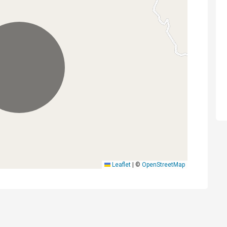
Leaflet
|
©
OpenStreetMap