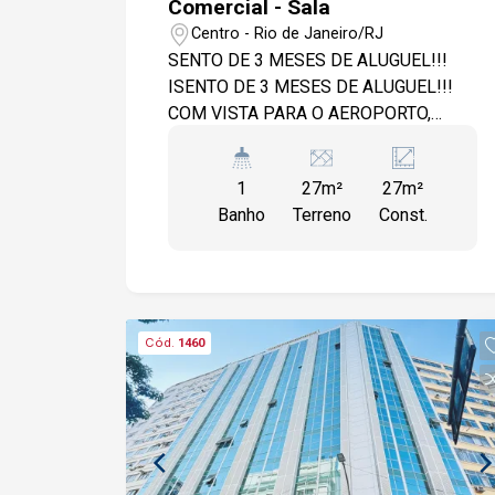
Comercial - Sala
Centro - Rio de Janeiro/RJ
SENTO DE 3 MESES DE ALUGUEL!!!
ISENTO DE 3 MESES DE ALUGUEL!!!
COM VISTA PARA O AEROPORTO,
SANTOS DUMONT! - LOCALIZADA NO
MELHOR PRÉDIO DA REGIÃO. - AMPLO
1
27m²
27m²
COMÉRCIO COMPOSTO DE:
Banho
Terreno
Const.
RESTAURANTES - BARES - LOJAS -
BANCOS - FARMÁCIAS - ACESSO AO
VLT E A PONTOS DE ÔNIBUS. - SALA
COMERCIAL COM: 27M2 - SALA
REFORMADA COM BANHEIRO - UMA
Cód.
1460
VAGA DE GARAGEM. AR
CONDICIONADO CENTRAL JÁ NO
VALOR DO CONDOMÍNIO - PRÉDIO
COM PORTARIA 24 E TOTAL
SEGURANÇA. - GARANTIA DE FIADOR,
SEGURO FIANÇA OU TÍTULO DE