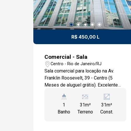
CAPITALIZAÇÃO. ACESSE O NOSSO
SITE CÓD. . OS VALORES DAS TAXAS
(CONDOMÍNIO E ENCARGOS) SÃO
APROXIMADOS E PODEM SOFRER
ALTERAÇÕES.
R$ 450,00 L
Comercial - Sala
Centro - Rio de Janeiro/RJ
Sala comercial para locação na Av.
Franklin Roosevelt, 39 - Centro (5
Meses de aluguel grátis). Excelente
oportunidade para instalar o seu
negócio em uma das regiões mais
1
31m²
31m²
estratégicas do Centro do Rio de
Banho
Terreno
Const.
Janeiro. Localizada na Av. Franklin
Roosevelt, nº 39, esta sala comercial
de 31m² está em um prédio totalmente