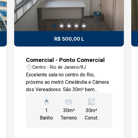
R$ 500,00 L
Comercial - Ponto Comercial
Centro - Rio de Janeiro/RJ
Excelente sala no centro do Rio,
próximo ao metrô Cinelândia e Câmera
dos Vereadores. São 30m² bem
divididos ainda possui um anexo para
servir de arquivo. Ligue e agende sua
1
30m²
30m²
visita !
Banho
Terreno
Const.