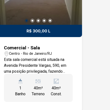
no Centro! Valor e condições a
combinar. Entre em contato para mais
informações e agende sua visita!
R$ 300,00 L
Comercial - Sala
Centro - Rio de Janeiro/RJ
Esta sala comercial está situada na
Avenida Presidente Vargas, 590, em
uma posição privilegiada, fazendo
esquina com a Rua dos Andradas. Está
a poucos minutos da estação do Metrô
1
40m²
40m²
Uruguaiana, tornando-a facilmente
Banho
Terreno
Const.
acessível para funcionários e clientes.
A sala possui generosos 40m² de
espaço, oferecendo versatilidade para