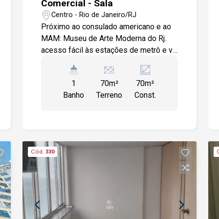
Comercial - Sala
Centro - Rio de Janeiro/RJ
Próximo ao consulado americano e ao
MAM: Museu de Arte Moderna do Rj.
acesso fácil às estações de metrô e vlt
da cinelândia. referência: rua santa luzia.
bairros próximos: glória e lapa. ampla
1
70m²
70m²
oferta de comércio: restaurantes, bares,
Banho
Terreno
Const.
lojas, bancos, farmácias e hotéis. sala
comercial com 70m², composta por 2
salas e banheiro social. CONDIÇÕES
DE GARANTIA: Aceitamos fiador,
seguro fiança, título de capitalização, e
Cód.
330
CredPago. (A consultar) IMPORTANTE:
Valores aproximados para taxas
(condomínio e encargos), sujeitos a
alterações