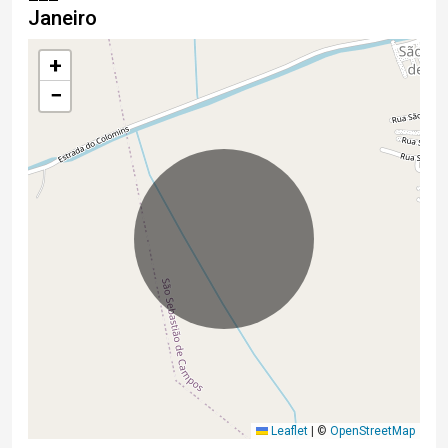
Janeiro
+
−
Leaflet
|
©
OpenStreetMap