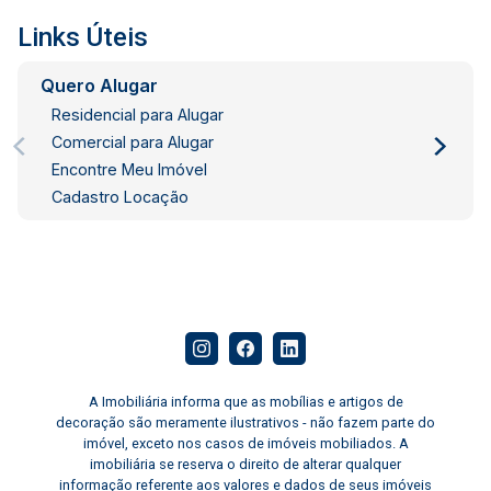
(condomínio e encargos), sujeitos a alterações
(TEM IMÓVEL PARA ALUGAR? ALUGUE
Links Úteis
CONOSCO!!! TRATE COM LUIZ HENRIQUE. Tel:
21-99113-7256)
Quero Alugar
Residencial para Alugar
Comercial para Alugar
Encontre Meu Imóvel
Cadastro Locação
A Imobiliária informa que as mobílias e artigos de
decoração são meramente ilustrativos - não fazem parte do
imóvel, exceto nos casos de imóveis mobiliados. A
imobiliária se reserva o direito de alterar qualquer
informação referente aos valores e dados de seus imóveis