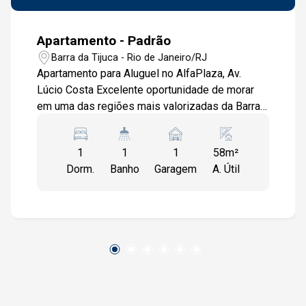
Apartamento - Padrão
Barra da Tijuca - Rio de Janeiro/RJ
Apartamento para Aluguel no AlfaPlaza, Av.
Lúcio Costa Excelente oportunidade de morar
em uma das regiões mais valorizadas da Barra
da Tijuca! Este aconchegante apartamento de
58m² oferece conforto, praticidade e uma
1
1
1
58m²
localização estratégica, ideal para quem busca
Dorm.
Banho
Garagem
A. Útil
qualidade de vida. O imóvel é composto por
uma sala bem iluminada, com acesso a uma
ampla varanda perfeita para relaxar e aproveitar
a brisa da região. Conta ainda com um quarto
espaçoso, banheiro social, cozinha equipada
com armários e área funcional no corredor com
instalação para máquina de lavar. O condomínio
AlfaPlaza oferece toda a segurança e
infraestrutura que você precisa, além de acesso