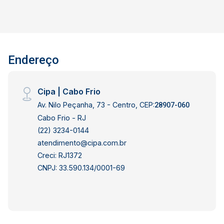
direto ao exclusivo Club AlfaBarra, com diversas
opções de lazer, como piscinas, quadras
esportivas, academia, saunas e áreas de
convivência. A localização é um dos grandes
Endereço
destaques: situado na Av. Lúcio Costa, o imóvel
está a poucos passos da praia, permitindo
desfrutar do melhor do litoral carioca no seu dia
Cipa | Cabo Frio
a dia. Além disso, possui fácil acesso a
Av. Nilo Peçanha, 73 - Centro, CEP:
comércios, restaurantes, transporte e principais
28907-060
vias da região, garantindo praticidade e
Cabo Frio - RJ
mobilidade. O apartamento conta ainda com 1
(22) 3234-0144
vaga de garagem. Perfeito para quem busca
atendimento@cipa.com.br
conforto, lazer completo e uma vista
Creci: RJ1372
privilegiada em um dos endereços mais
CNPJ: 33.590.134/0001-69
desejados do Rio de Janeiro. CONDIÇÕES DE
GARANTIA: Aceitamos: Fiador, seguro fiança,
título de capitalização. e CredAluga (A consultar)
IMPORTANTE: Valores aproximados para taxas