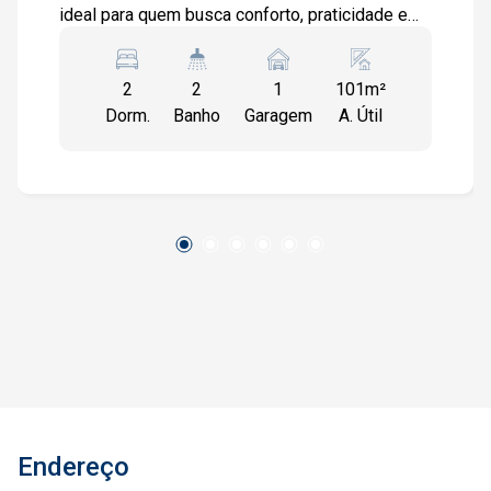
ideal para quem busca conforto, praticidade e
qualidade de vida. O imóvel conta com uma
ampla sala em dois ambientes, integrada à sala
2
2
1
101m²
de estar e à sala de jantar, além de uma
Dorm.
Banho
Garagem
A. Útil
agradável varanda, que proporciona ótima
iluminação e ventilação natural. Na área íntima,
dispõe de dois quartos, sendo uma suíte, além
de banheiro social com armário e box em
blindex. A cozinha possui armários planejados,
oferecendo mais funcionalidade no dia a dia, e o
imóvel ainda conta com dependência completa
de serviço. Para maior comodidade, dispõe de
uma vaga de garagem dupla. O Condomínio Le
Parc oferece segurança, organização e uma
estrutura completa de lazer e bem-estar, com
portaria 24 horas, áreas de convivência,
piscinas, academia, salão de festas, quadras
Endereço
esportivas, playground e amplas áreas verdes,
sendo uma ótima opção para quem deseja morar