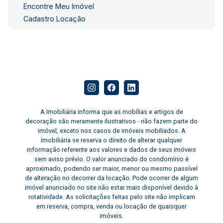
imóvel com segurança e agilidade? Conte com a
Encontre Meu Imóvel
gente! Fale com Luiz Henrique e tenha um
Cadastro Locação
atendimento profissional, transparente e
eficiente para encontrar o inquilino ideal.
Telefone/WhatsApp: (21) 99113-7256
A Imobiliária informa que as mobílias e artigos de
decoração são meramente ilustrativos - não fazem parte do
imóvel, exceto nos casos de imóveis mobiliados. A
imobiliária se reserva o direito de alterar qualquer
informação referente aos valores e dados de seus imóveis
sem aviso prévio. O valor anunciado do condomínio é
aproximado, podendo ser maior, menor ou mesmo passível
de alteração no decorrer da locação. Pode ocorrer de algum
imóvel anunciado no site não estar mais disponível devido à
rotatividade. As solicitações feitas pelo site não implicam
em reserva, compra, venda ou locação de quaisquer
imóveis.