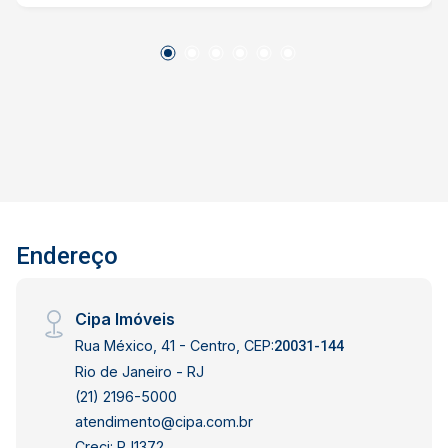
excelente iluminação natural. A suíte conta com
armários planejados e ar-condicionado split,
enquanto um dos outros quartos possui varanda
privativa e ar-condicionado de janela. Os
banheiros, tanto o social quanto o da suíte, são
modernizados oferecendo um acabamento
moderno e funcional. A cozinha bem distribuída,
acompanhada de uma excelente área de serviço
e dependência completa. Localizado no 3º andar
de um prédio sem elevador, (Dois lances de
Endereço
escada) o imóvel é ideal para quem busca
espaço, conforto e uma localização privilegiada.
A Rua Arnaldo Quintela está no coração de
Cipa Imóveis
Botafogo, cercada por uma ampla variedade de
Rua México, 41 - Centro, CEP:
bares, restaurantes, cafés, supermercados,
20031-144
farmácias, academias e diversos serviços. A
Rio de Janeiro - RJ
região também oferece fácil acesso ao
(21) 2196-5000
Shopping Rio Sul, à Praia de Botafogo, ao
atendimento@cipa.com.br
Parque Bondinho Pão de Açúcar e a outras
Creci: RJ1372