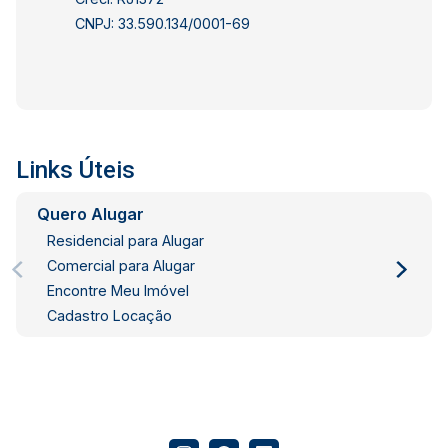
opções de lazer da Zona Sul. Além disso, conta
CNPJ: 33.590.134/0001-69
com excelente mobilidade, estando próxima a
estações de metrô, diversas linhas de ônibus e
às principais vias de acesso da cidade. Uma
excelente oportunidade para quem deseja morar
com conforto, praticidade e qualidade de vida
em um dos bairros mais completos e
Links Úteis
valorizados do Rio de Janeiro.
Quero Alugar
Residencial para Alugar
Comercial para Alugar
Encontre Meu Imóvel
Cadastro Locação