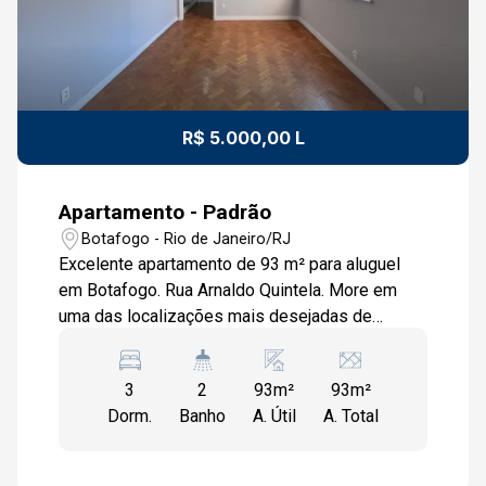
R$ 5.000,00 L
Apartamento - Padrão
Botafogo - Rio de Janeiro/RJ
Excelente apartamento de 93 m² para aluguel
em Botafogo. Rua Arnaldo Quintela. More em
uma das localizações mais desejadas de
Botafogo, em uma rua tranquila e ao mesmo
tempo cercada por toda a conveniência que o
3
2
93m²
93m²
bairro oferece. Com 93 m², este excelente
Dorm.
Banho
A. Útil
A. Total
apartamento possui hall de entrada, ampla sala
de estar, e corredor que dá acesso a três
ótimos quartos, todos claros, arejados e com